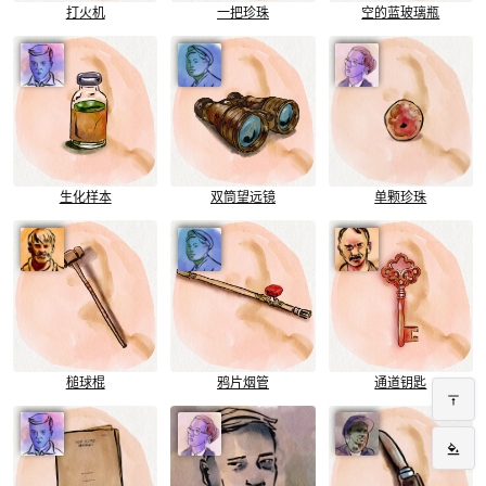
打火机
一把珍珠
空的蓝玻璃瓶
单颗珍珠
生化样本
双筒望远镜
槌球棍
鸦片烟管
通道钥匙