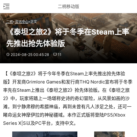
二柄移动版
二柄
资讯中心
正文
《泰坦之旅2》将于冬季在Steam上率
先推出抢先体验版
2024-08-25 00:45:28
11
【《泰坦之旅2》将于今年冬季在Steam上率先推出抢先体验
版】开发商Grimlore Games和发行商THQ Nordic宣布将于冬季
率先在Steam上推出《泰坦之旅2》抢先体验版。在《泰坦之旅
2》中，玩家将踏上一场堪称史诗的奇幻冒险，从风景如画的沙
滩，到宁静肃穆的希腊神庙，再到未曾有凡人涉足之处，还可一
睹命运女神摩伊拉的神秘疆域。本作正式版将登陆PS5/Xbox
Series X|S以及PC平台，支持中文。