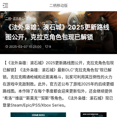
二柄移动版
二柄
资讯中心
正文
《法外枭雄：滚石城》2025更新路线
图公开，克拉克角色包现已解锁
2025-02-07 10:25:00
9
【《法外枭雄：滚石城》2025更新路线图公开，克拉克角色包现
已解锁】《法外枭雄：滚石城》最新DLC“克拉克角色包”现已解
锁。克拉克精通枪械和近距离格斗，玩家可利用其压倒性的火力
在游戏中克敌制胜。此外，官方还公布了游戏2025年的后续更细
路线图。本作除了在每个季度都会迎来更新包外，还会继续提供
“希洛”“维兹”“斯莫克”“契斯”等角色。《法外枭雄：滚石城》现已
登录Steam/Epic/PS5/Xbox Series。