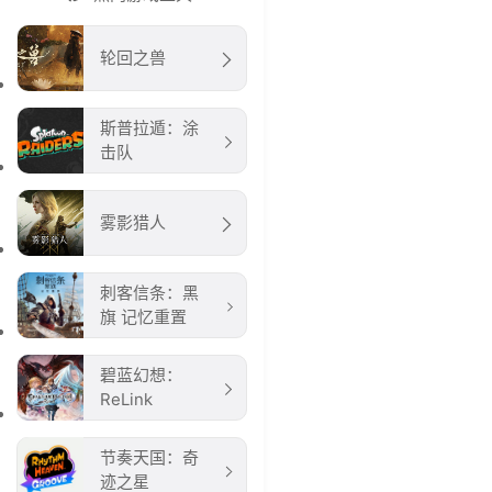
轮回之兽
斯普拉遁：涂
击队
雾影猎人
刺客信条：黑
旗 记忆重置
碧蓝幻想：
ReLink
节奏天国：奇
迹之星