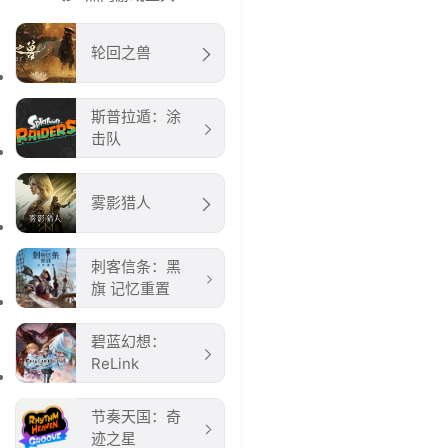
轮回之兽
斯普拉遁：涂
击队
雾影猎人
刺客信条：黑
旗 记忆重置
碧蓝幻想：
ReLink
节奏天国：奇
迹之星