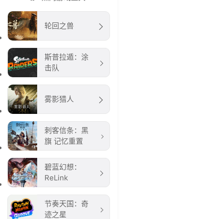
轮回之兽
斯普拉遁：涂
击队
雾影猎人
刺客信条：黑
旗 记忆重置
碧蓝幻想：
ReLink
节奏天国：奇
迹之星