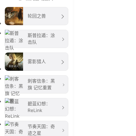
轮回之兽
斯普拉遁：涂
击队
雾影猎人
刺客信条：黑
旗 记忆重置
碧蓝幻想：
ReLink
节奏天国：奇
迹之星