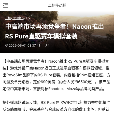
二柄移动版
二柄
资讯中心
正文
中高端市场再添竞争者！Nacon推出
RS Pure直驱赛车模拟套装
2025-06-01 08:37:41
4
【中高端市场再添竞争者！Nacon推出RS Pure直驱赛车模拟套
装】游戏外设厂商Nacon近日正式进军直驱赛车模拟器领域，推
出RevoSim品牌下的RS Pure套装。内容包括9Nm扭矩基座、方
向盘及单元踏板，定价699英镑（约合人民币6500元）。该产品
定位中高端市场，直接对标Fanatec、Moza等品牌同类产品。
据外媒现场试玩反馈，RS Pure在《WRC世代》拉力赛中能精准
反馈路面细节，金属基座与合成皮革方向盘的做工出色，但默认