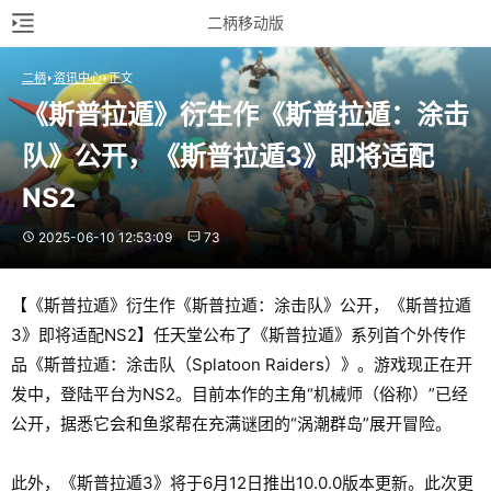
二柄移动版
二柄
资讯中心
正文
《斯普拉遁》衍生作《斯普拉遁：涂击
队》公开，《斯普拉遁3》即将适配
NS2
2025-06-10 12:53:09
73
【《斯普拉遁》衍生作《斯普拉遁：涂击队》公开，《斯普拉遁
3》即将适配NS2】任天堂公布了《斯普拉遁》系列首个外传作
品《斯普拉遁：涂击队（Splatoon Raiders）》。游戏现正在开
发中，登陆平台为NS2。目前本作的主角“机械师（俗称）”已经
公开，据悉它会和鱼浆帮在充满谜团的“涡潮群岛”展开冒险。
此外，《斯普拉遁3》将于6月12日推出10.0.0版本更新。此次更