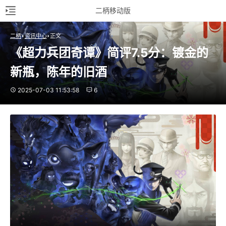
二柄移动版
二柄
资讯中心
正文
《超力兵团奇谭》简评7.5分：镀金的
新瓶，陈年的旧酒
2025-07-03 11:53:58
6