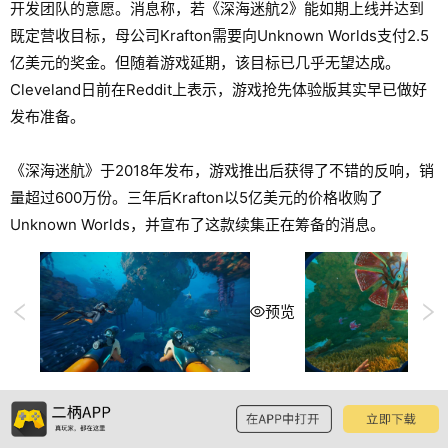
开发团队的意愿。消息称，若《深海迷航2》能如期上线并达到
既定营收目标，母公司Krafton需要向Unknown Worlds支付2.5
亿美元的奖金。但随着游戏延期，该目标已几乎无望达成。
Cleveland日前在Reddit上表示，游戏抢先体验版其实早已做好
发布准备。
《深海迷航》于2018年发布，游戏推出后获得了不错的反响，销
量超过600万份。三年后Krafton以5亿美元的价格收购了
Unknown Worlds，并宣布了这款续集正在筹备的消息。
预览