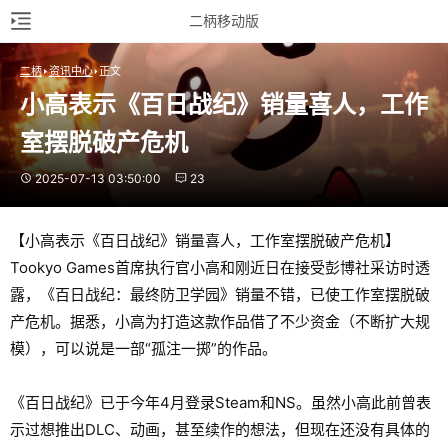
二柄移动版
二柄
资讯中心
正文
小高表示《百日战纪》销量喜人，工作
室摆脱破产危机
2025-07-13 03:50:00
23
【小高表示《百日战纪》销量喜人，工作室摆脱破产危机】
Tookyo Games首席执行官小高和刚近日在接受彭博社采访时透
露，《百日战纪：最终防卫学园》销量不错，已使工作室摆脱破
产危机。据悉，小高为打造这款作品借了不少资金（不断扩大规
模），可以说是一部“孤注一掷”的作品。
《百日战纪》已于今年4月登录Steam和NS。虽然小高此前曾表
示过想推出DLC、动画，甚至续作的想法，但现在还没有具体的