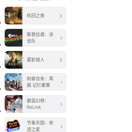
轮回之兽
斯普拉遁：涂
击队
雾影猎人
刺客信条：黑
旗 记忆重置
碧蓝幻想：
ReLink
节奏天国：奇
迹之星