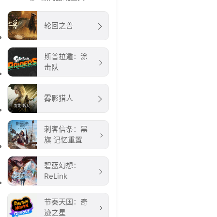
轮回之兽
斯普拉遁：涂
击队
雾影猎人
刺客信条：黑
旗 记忆重置
碧蓝幻想：
ReLink
节奏天国：奇
迹之星