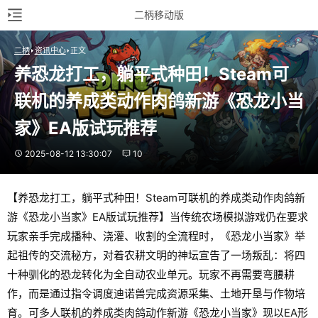
二柄移动版
二柄
资讯中心
正文
养恐龙打工，躺平式种田！Steam可
联机的养成类动作肉鸽新游《恐龙小当
家》EA版试玩推荐
2025-08-12 13:30:07
10
【养恐龙打工，躺平式种田！Steam可联机的养成类动作肉鸽新
游《恐龙小当家》EA版试玩推荐】当传统农场模拟游戏仍在要求
玩家亲手完成播种、浇灌、收割的全流程时，《恐龙小当家》举
起祖传的交流秘方，对着农耕文明的神坛宣告了一场叛乱：将四
十种驯化的恐龙转化为全自动农业单元。玩家不再需要弯腰耕
作，而是通过指令调度迪诺兽完成资源采集、土地开垦与作物培
育。可多人联机的养成类肉鸽动作新游《恐龙小当家》现以EA形