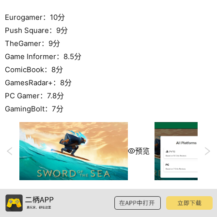
Eurogamer：10分
Push Square：9分
TheGamer：9分
Game Informer：8.5分
ComicBook：8分
GamesRadar+：8分
PC Gamer：7.8分
GamingBolt：7分
预览