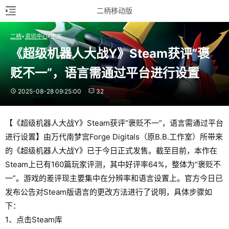
二柄移动版
二柄
资讯中心
正文
《超级机器人大战Y》Steam获评“褒
贬不一”，语言需通过平台进行设置
2025-08-28 09:25:00
32
【《超级机器人大战Y》Steam获评“褒贬不一”，语言需通过平台
进行设置】由万代南梦宫Forge Digitals（原B.B.工作室）所带来
的《超级机器人大战Y》已于今日正式发售。截至目前，本作在
Steam上已有160篇玩家评测，其中好评率64%，整体为“褒贬不
一”。游戏的差评现主要集中在分辨率和语言设置上。官方今日已
发布公告对Steam版语言的更改方法进行了说明，具体步骤如
下：
1、点击Steam库