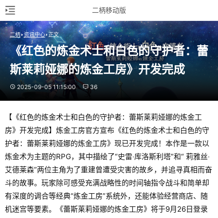
二柄移动版
二柄
资讯中心
正文
《红色的炼金术士和白色的守护者：蕾
斯莱莉娅娜的炼金工房》开发完成
2025-09-05 11:15:00
36
【《红色的炼金术士和白色的守护者：蕾斯莱莉娅娜的炼金工
房》开发完成】炼金工房官方宣布《红色的炼金术士和白色的守
护者：蕾斯莱莉娅娜的炼金工房》现已开发完成！本作是一款以
炼金术为主题的RPG，其中描绘了“史雷‧库洛斯利塔”和“ 莉雅丝‧
艾德莱森”两位主角为了重建曾遭受灾害的故乡，并追寻真相而奋
斗的故事。玩家除可感受充满战略性的时间轴指令战斗和简单却
有深度的调合等经典“炼金工房”系统外，还能体验经营商店、随
机迷宫等要素。《蕾斯莱莉娅娜的炼金工房》将于9月26日登录