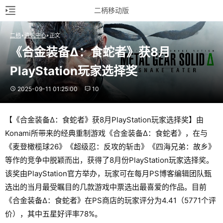
二柄移动版
二柄
资讯中心
正文
《合金装备Δ：食蛇者》获8月
PlayStation玩家选择奖
2025-09-11 01:25:00
10
【《合金装备Δ：食蛇者》获8月PlayStation玩家选择奖】由
Konami所带来的经典重制游戏《合金装备Δ：食蛇者》，在与
《麦登橄榄球26》《超级忍：反攻的斩击》《四海兄弟：故乡》
等作的竞争中脱颖而出，获得了8月份PlayStation玩家选择奖。
该奖由PlayStation官方举办，玩家可在每月PS博客编辑团队甄
选出的当月最受瞩目的几款游戏中票选出最喜爱的作品。目前
《合金装备Δ：食蛇者》在PS商店的玩家评分为4.41（5771个评
价），其中五星好评率78%。