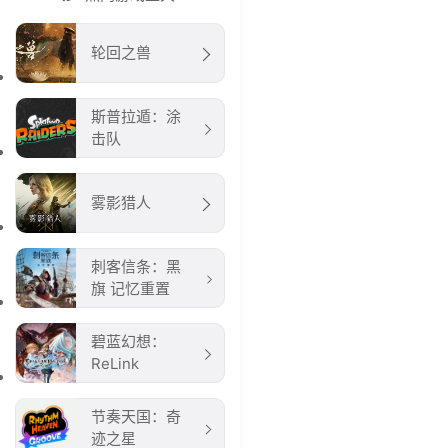
轮回之兽
斯普拉遁：涂
击队
雾影猎人
刺客信条：黑
旗 记忆重置
碧蓝幻想：
ReLink
节奏天国：奇
迹之星