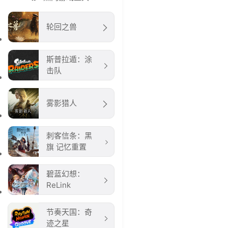
轮回之兽
斯普拉遁：涂
击队
雾影猎人
刺客信条：黑
旗 记忆重置
碧蓝幻想：
ReLink
节奏天国：奇
迹之星