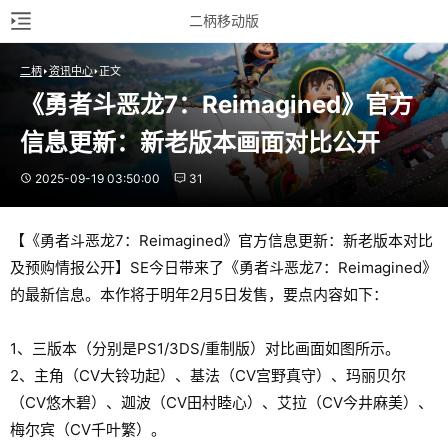
二柄移动版
二柄
资讯中心
正文
《勇者斗恶龙7：Reimagined》官方
信息更新：新老版本画面对比公开
2025-09-19 03:50:00
31
【《勇者斗恶龙7：Reimagined》官方信息更新：新老版本对比
及预购情报公开】SE今日带来了《勇者斗恶龙7：Reimagined》
的最新信息。本作将于明年2月5日发售，要点内容如下：
1、三版本（分别是PS1/3DS/重制版）对比画面如图所示。
2、主角（CV大铃功起）、基法（CV宫野真守）、玛丽贝尔
（CV悠木碧）、迦波（CV田村睦心）、艾拉（CV今井麻美）、
梅尔宾（CV千叶繁）。