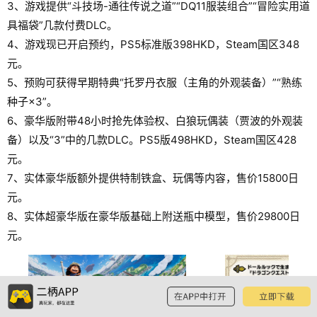
3、游戏提供“斗技场-通往传说之道”“DQ11服装组合”“冒险实用道
具福袋”几款付费DLC。
4、游戏现已开启预约，PS5标准版398HKD，Steam国区348
元。
5、预购可获得早期特典“托罗丹衣服（主角的外观装备）”“熟练
种子×3”。
6、豪华版附带48小时抢先体验权、白狼玩偶装（贾波的外观装
备）以及“3”中的几款DLC。PS5版498HKD，Steam国区428
元。
7、实体豪华版额外提供特制铁盒、玩偶等内容，售价15800日
元。
8、实体超豪华版在豪华版基础上附送瓶中模型，售价29800日
元。
预览