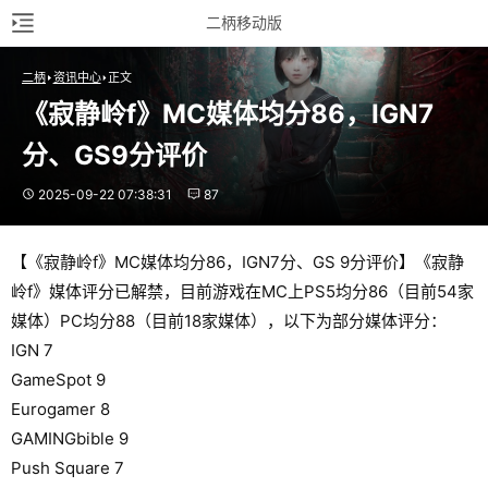
二柄移动版
二柄
资讯中心
正文
《寂静岭f》MC媒体均分86，IGN7
分、GS9分评价
2025-09-22 07:38:31
87
【《寂静岭f》MC媒体均分86，IGN7分、GS 9分评价】《寂静
岭f》媒体评分已解禁，目前游戏在MC上PS5均分86（目前54家
媒体）PC均分88（目前18家媒体），以下为部分媒体评分：
IGN 7
GameSpot 9
Eurogamer 8
GAMINGbible 9
Push Square 7