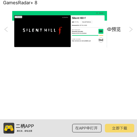
GamesRadar+ 8
预览