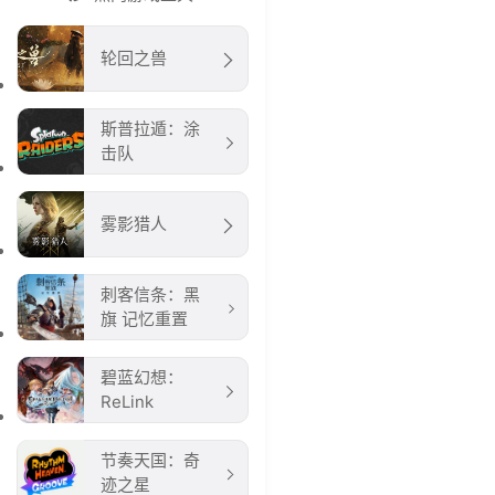
轮回之兽
斯普拉遁：涂
击队
雾影猎人
刺客信条：黑
旗 记忆重置
碧蓝幻想：
ReLink
节奏天国：奇
迹之星