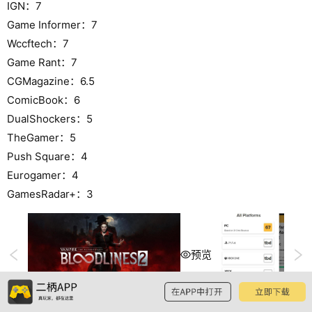
IGN：7
Game Informer：7
Wccftech：7
Game Rant：7
CGMagazine：6.5
ComicBook：6
DualShockers：5
TheGamer：5
Push Square：4
Eurogamer：4
GamesRadar+：3
预览