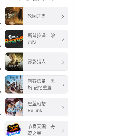
轮回之兽
斯普拉遁：涂
击队
雾影猎人
刺客信条：黑
旗 记忆重置
碧蓝幻想：
ReLink
节奏天国：奇
迹之星