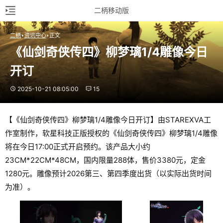
二柄移动版
二柄
资讯中心
正文
《仙剑奇侠传四》柳梦璃1/4雕像今日
开订
2025-10-21 08:05:00
15
【《仙剑奇侠传四》柳梦璃1/4雕像今日开订】由STAREXVA工
作室制作，软星科技正版授权的《仙剑奇侠传四》柳梦璃1/4雕像
将在今日17:00正式开启预约。该产品大小约
23CM*22CM*48CM，国内限量288体，售价3380元，定金
1280元。雕像预计2026第三、第四季度出货（以实际出货时间
为准）。