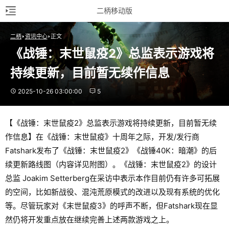
二柄移动版
二柄
资讯中心
正文
《战锤：末世鼠疫2》总监表示游戏将
持续更新，目前暂无续作信息
2025-10-26 03:00:00
5
【《战锤：末世鼠疫2》总监表示游戏将持续更新，目前暂无续
作信息】在《战锤：末世鼠疫》十周年之际，开发/发行商
Fatshark发布了《战锤：末世鼠疫2》《战锤40K：暗潮》的后
续更新路线图（内容详见附图）。《战锤：末世鼠疫2》的设计
总监 Joakim Setterberg在采访中表示本作目前仍有许多可拓展
的空间，比如新战役、混沌荒原模式的改进以及现有系统的优化
等。尽管玩家对《末世鼠疫3》的呼声不断，但Fatshark现在显
然仍将开发重点放在继续完善上述两款游戏之上。