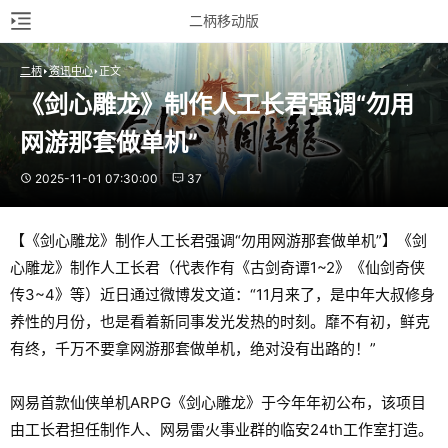
二柄移动版
二柄
资讯中心
正文
《剑心雕龙》制作人工长君强调“勿用
网游那套做单机”
2025-11-01 07:30:00
37
【《剑心雕龙》制作人工长君强调“勿用网游那套做单机”】《剑
心雕龙》制作人工长君（代表作有《古剑奇谭1~2》《仙剑奇侠
传3~4》等）近日通过微博发文道：“11月来了，是中年大叔修身
养性的月份，也是看着新同事发光发热的时刻。靡不有初，鲜克
有终，千万不要拿网游那套做单机，绝对没有出路的！”
网易首款仙侠单机ARPG《剑心雕龙》于今年年初公布，该项目
由工长君担任制作人、网易雷火事业群的临安24th工作室打造。