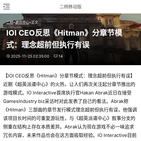
二柄移动版
二柄
资讯中心
正文
IOI CEO反思《Hitman》分章节模
式：理念超前但执行有误
2025-11-25 02:35:00
14
【IOI CEO反思《Hitman》分章节模式：理念超前但执行有误】
近期《超英派遣中心》的火热，让人们再次关注起分章节推出的
游戏模式。IO Interactive首席执行官Hakan Abrak近日在接受
GamesIndustry biz采访时对此发表了自己的看法。Abrak称
《Hitman》三部曲的章节发行模式理念超前但执行有误，他强调
该项目长时间的可重复游玩性，与《超英派遣中心》叙事分支的
侧重在结构上存在本质差异。Abrak认为现在游戏不必一味追求
冗长内容，未来作品也会在这方面吸取经验。IO Interactive目前