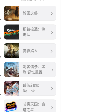
轮回之兽
斯普拉遁：涂
击队
雾影猎人
刺客信条：黑
旗 记忆重置
碧蓝幻想：
ReLink
节奏天国：奇
迹之星