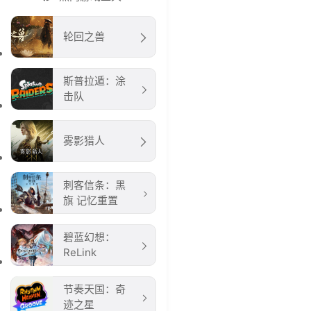
轮回之兽
斯普拉遁：涂
击队
雾影猎人
刺客信条：黑
旗 记忆重置
碧蓝幻想：
ReLink
节奏天国：奇
迹之星