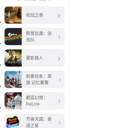
轮回之兽
斯普拉遁：涂
击队
雾影猎人
刺客信条：黑
旗 记忆重置
碧蓝幻想：
ReLink
节奏天国：奇
迹之星