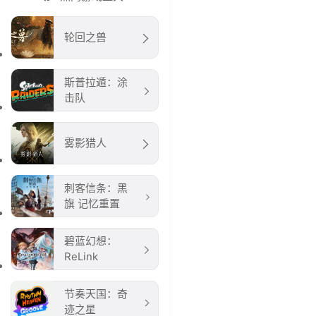
轮回之兽
斯普拉遁：涂
击队
雾影猎人
刺客信条：黑
旗 记忆重置
碧蓝幻想：
ReLink
节奏天国：奇
迹之星