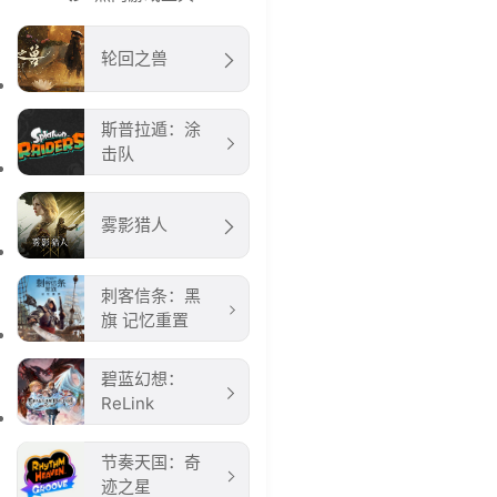
轮回之兽
斯普拉遁：涂
击队
雾影猎人
刺客信条：黑
旗 记忆重置
碧蓝幻想：
ReLink
节奏天国：奇
迹之星