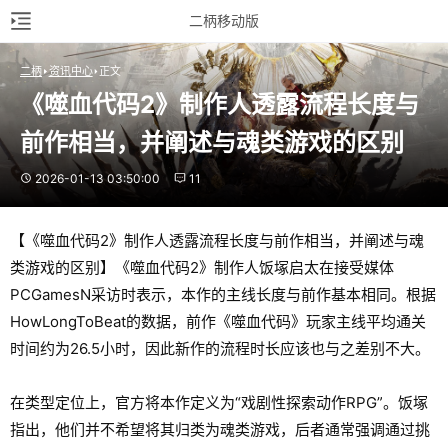
二柄移动版
二柄
资讯中心
正文
《噬血代码2》制作人透露流程长度与
前作相当，并阐述与魂类游戏的区别
2026-01-13 03:50:00
11
【《噬血代码2》制作人透露流程长度与前作相当，并阐述与魂
类游戏的区别】《噬血代码2》制作人饭塚启太在接受媒体
PCGamesN采访时表示，本作的主线长度与前作基本相同。根据
HowLongToBeat的数据，前作《噬血代码》玩家主线平均通关
时间约为26.5小时，因此新作的流程时长应该也与之差别不大。
在类型定位上，官方将本作定义为“戏剧性探索动作RPG”。饭塚
指出，他们并不希望将其归类为魂类游戏，后者通常强调通过挑