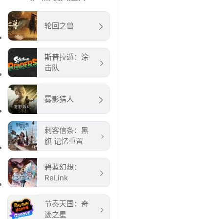
轮回之兽
斯普拉遁：涂
击队
雾影猎人
刺客信条：黑
旗 记忆重置
碧蓝幻想：
ReLink
节奏天国：奇
迹之星