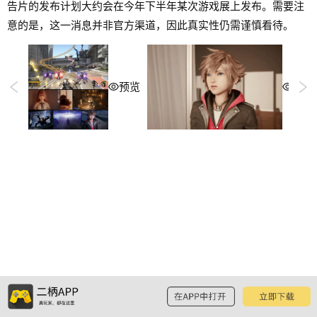
告片的发布计划大约会在今年下半年某次游戏展上发布。需要注
意的是，这一消息并非官方渠道，因此真实性仍需谨慎看待。
预览
预览