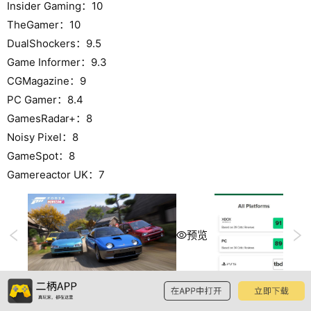
Insider Gaming：10
TheGamer：10
DualShockers：9.5
Game Informer：9.3
CGMagazine：9
PC Gamer：8.4
GamesRadar+：8
Noisy Pixel：8
GameSpot：8
Gamereactor UK：7
预览