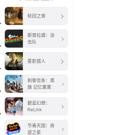
轮回之兽
斯普拉遁：涂
击队
雾影猎人
刺客信条：黑
旗 记忆重置
碧蓝幻想：
ReLink
节奏天国：奇
迹之星