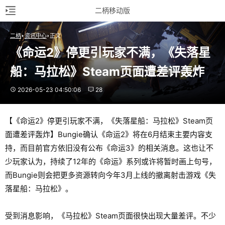
二柄移动版
二柄
资讯中心
正文
《命运2》停更引玩家不满，《失落星
船：马拉松》Steam页面遭差评轰炸
2026-05-23 04:50:06
28
【《命运2》停更引玩家不满，《失落星船：马拉松》Steam页
面遭差评轰炸】Bungie确认《命运2》将在6月结束主要内容支
持，而目前官方依旧没有公布《命运3》的相关消息。这也让不
少玩家认为，持续了12年的《命运》系列或许将暂时画上句号，
而Bungie则会把更多资源转向今年3月上线的撤离射击游戏《失
落星船：马拉松》。
受到消息影响，《马拉松》Steam页面很快出现大量差评。不少