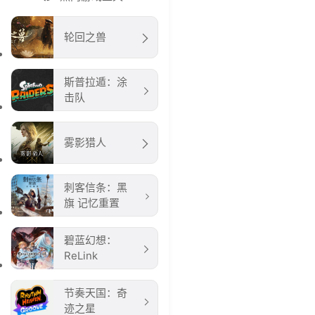
轮回之兽
斯普拉遁：涂
击队
雾影猎人
刺客信条：黑
旗 记忆重置
碧蓝幻想：
ReLink
节奏天国：奇
迹之星