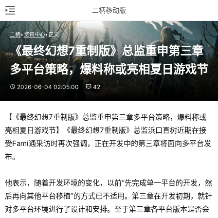
二柄移动版
二柄
资讯中心
正文
《最终幻想7重制版》总监重申第三章
多平台策略，爆料称或亮相夏日游戏节
2026-06-04 02:05:00
42
【《最终幻想7重制版》总监重申第三章多平台策略，爆料称或
亮相夏日游戏节】《最终幻想7重制版》总监浜口直树近期在接
受Fami通采访时再次强调，正在开发中的第三章将面向多平台发
布。
他表示，随着开发环境的变化，以前“先完成单一平台的开发，然
后再向其他平台移植”的方式已不适用。第三章在开发初期，就针
对多平台环境进行了设计和安排。至于第三章各平台版本是否会