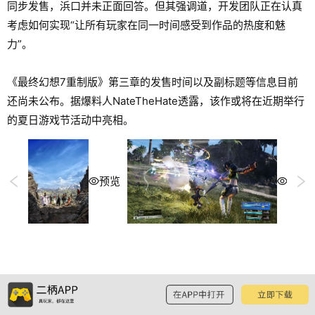
同步发售，浜口并未正面回答。但其强调道，开发团队正在认真
考虑如何实现“让所有玩家在同一时间感受到作品的热度和魅
力”。
《最终幻想7重制版》第三章的发售时间以及副标题等信息目前
还尚未公布。据爆料人NateTheHate透露，该作或将在近期举行
的夏日游戏节活动中亮相。
预览
预览