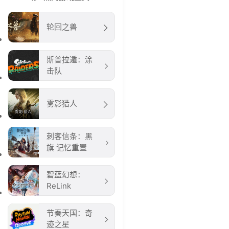
轮回之兽
斯普拉遁：涂
击队
雾影猎人
刺客信条：黑
旗 记忆重置
碧蓝幻想：
ReLink
节奏天国：奇
迹之星