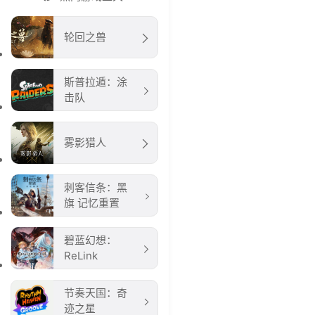
轮回之兽
斯普拉遁：涂
击队
雾影猎人
刺客信条：黑
旗 记忆重置
碧蓝幻想：
ReLink
节奏天国：奇
迹之星