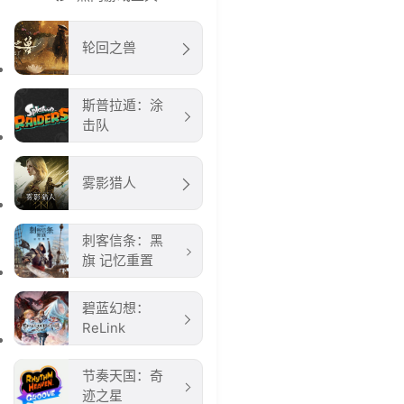
轮回之兽
斯普拉遁：涂
击队
雾影猎人
刺客信条：黑
旗 记忆重置
碧蓝幻想：
ReLink
节奏天国：奇
迹之星