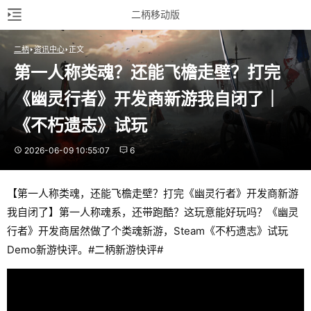
二柄移动版
二柄
资讯中心
正文
第一人称类魂？还能飞檐走壁？打完
《幽灵行者》开发商新游我自闭了｜
《不朽遗志》试玩
2026-06-09 10:55:07
6
【第一人称类魂，还能飞檐走壁？打完《幽灵行者》开发商新游
我自闭了】第一人称魂系，还带跑酷？这玩意能好玩吗？《幽灵
行者》开发商居然做了个类魂新游，Steam《不朽遗志》试玩
Demo新游快评。#二柄新游快评#