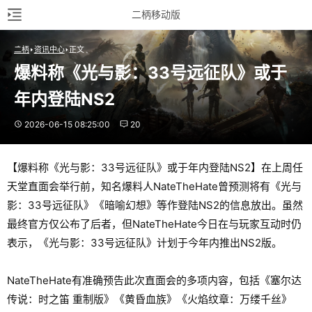
二柄移动版
二柄
资讯中心
正文
爆料称《光与影：33号远征队》或于
年内登陆NS2
2026-06-15 08:25:00
20
【爆料称《光与影：33号远征队》或于年内登陆NS2】在上周任
天堂直面会举行前，知名爆料人NateTheHate曾预测将有《光与
影：33号远征队》《暗喻幻想》等作登陆NS2的信息放出。虽然
最终官方仅公布了后者，但NateTheHate今日在与玩家互动时仍
表示，《光与影：33号远征队》计划于今年内推出NS2版。
NateTheHate有准确预告此次直面会的多项内容，包括《塞尔达
传说：时之笛 重制版》《黄昏血族》《火焰纹章：万缕千丝》