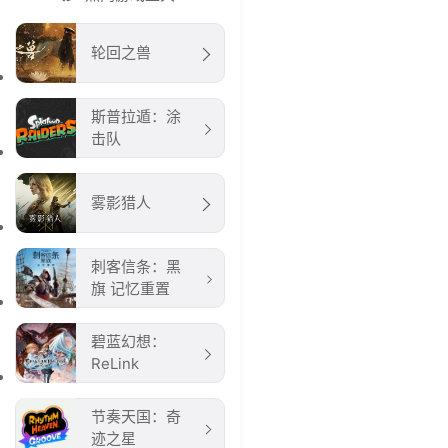
轮回之兽
斯普拉遁：涂
击队
雾影猎人
刺客信条：黑
旗 记忆重置
碧蓝幻想：
ReLink
节奏天国：奇
迹之星