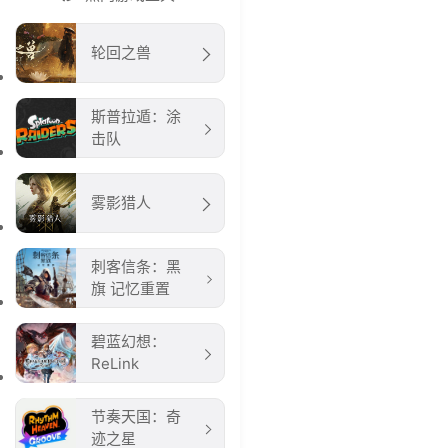
轮回之兽
斯普拉遁：涂
击队
雾影猎人
刺客信条：黑
旗 记忆重置
碧蓝幻想：
ReLink
节奏天国：奇
迹之星